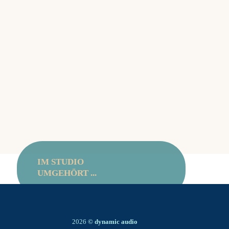
können und so macht Arbeit Spaß!
Vielen Dank an Christian für die
fantastische Dienstleitung und
Beratung. Freundlich. Kompetent.
Flexibel. Gut gelaunt! Freu mich
aufs nächste Mal!
Maria Tzankow
IHK Berlin
IM STUDIO
UMGEHÖRT ...
2026
© dynamic audio