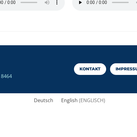
KONTAKT
IMPRESS
7 8464
Deutsch
English
(
ENGLISCH
)