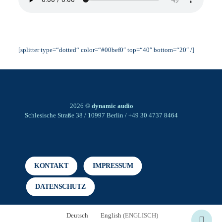
[splitter type=“dotted“ color=“#00bef0″ top=“40″ bottom=“20″ /]
2026
© dynamic audio
Schlesische Straße 38 / 10997 Berlin / +49 30 4737 8464
KONTAKT
IMPRESSUM
DATENSCHUTZ
Deutsch
English
(
ENGLISCH
)