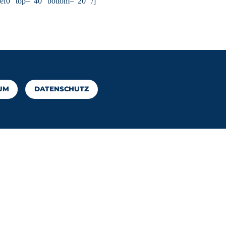
bef0″ top=“40″ bottom=“20″ /]
UM
DATENSCHUTZ