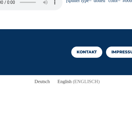
[splitter type=“dotted“ color=“#00
KONTAKT
IMPRESS
Deutsch
English
(
ENGLISCH
)