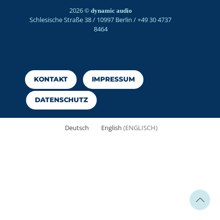
2026
© dynamic audio
Schlesische Straße 38 / 10997 Berlin / +49 30 4737
8464
KONTAKT
IMPRESSUM
DATENSCHUTZ
Deutsch
English
(
ENGLISCH
)