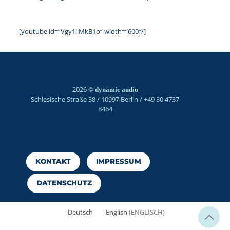
[youtube id=“Vgy1iiMkB1o“ width=“600″/]
2026
© dynamic audio
Schlesische Straße 38 / 10997 Berlin / +49 30 4737
8464
KONTAKT
IMPRESSUM
DATENSCHUTZ
Deutsch
English
(
ENGLISCH
)