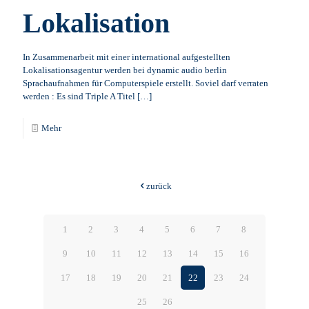
Lokalisation
In Zusammenarbeit mit einer international aufgestellten
Lokalisationsagentur werden bei dynamic audio berlin
Sprachaufnahmen für Computerspiele erstellt. Soviel darf verraten
werden : Es sind Triple A Titel
[…]
Mehr
zurück
1
2
3
4
5
6
7
8
9
10
11
12
13
14
15
16
17
18
19
20
21
22
23
24
25
26