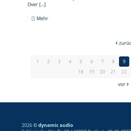
Over
[…]
Mehr
zurü
1
2
3
4
5
6
7
8
9
18
19
20
21
22
vor
2026
© dynamic audio