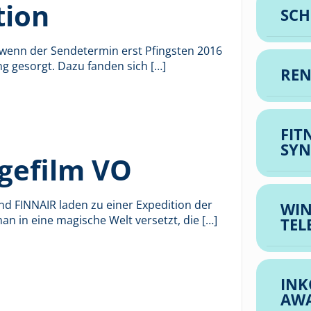
tion
SCH
 wenn der Sendetermin erst Pfingsten 2016
ung gesorgt. Dazu fanden sich
[…]
REN
FIT
SYN
agefilm VO
nd FINNAIR laden zu einer Expedition der
WIN
an in eine magische Welt versetzt, die
[…]
TEL
INK
AW