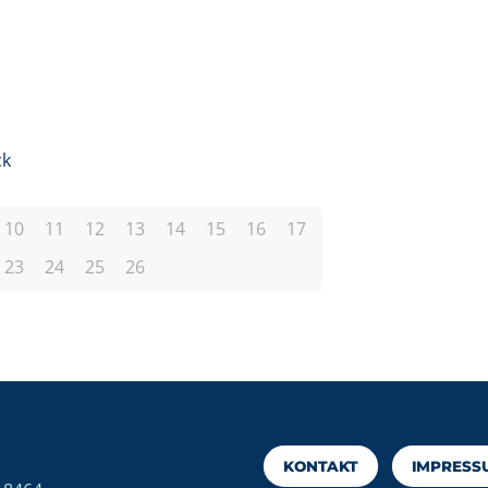
ck
10
11
12
13
14
15
16
17
23
24
25
26
KONTAKT
IMPRESS