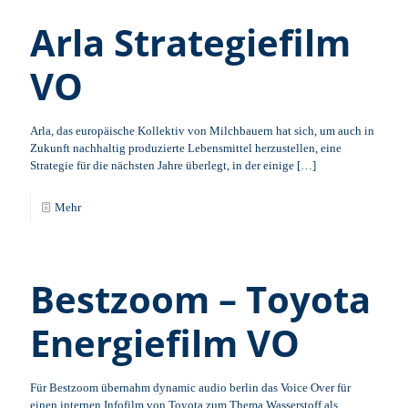
Arla Strategiefilm
VO
Arla, das europäische Kollektiv von Milchbauern hat sich, um auch in
Zukunft nachhaltig produzierte Lebensmittel herzustellen, eine
Strategie für die nächsten Jahre überlegt, in der einige
[…]
Mehr
Bestzoom – Toyota
Energiefilm VO
Für Bestzoom übernahm dynamic audio berlin das Voice Over für
einen internen Infofilm von Toyota zum Thema Wasserstoff als