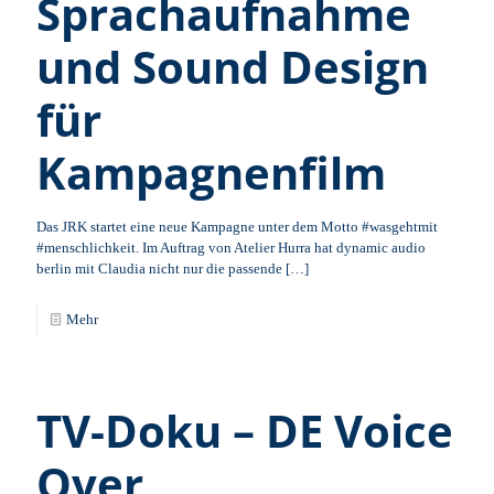
Sprachaufnahme
und Sound Design
für
Kampagnenfilm
Das JRK startet eine neue Kampagne unter dem Motto #wasgehtmit
#menschlichkeit. Im Auftrag von Atelier Hurra hat dynamic audio
berlin mit Claudia nicht nur die passende
[…]
Mehr
TV-Doku – DE Voice
Over