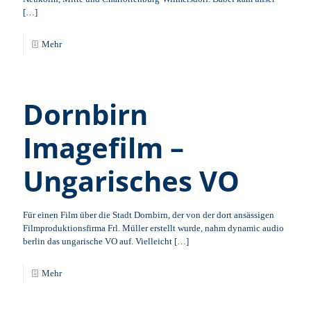
[…]
Mehr
Dornbirn
Imagefilm –
Ungarisches VO
Für einen Film über die Stadt Dornbirn, der von der dort ansässigen
Filmproduktionsfirma Frl. Müller erstellt wurde, nahm dynamic audio
berlin das ungarische VO auf. Vielleicht
[…]
Mehr