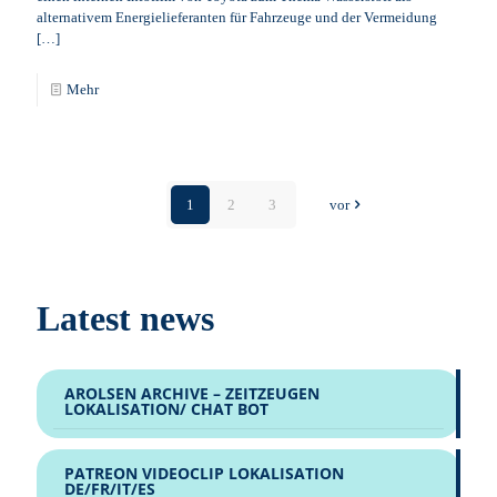
alternativem Energielieferanten für Fahrzeuge und der Vermeidung
[…]
Mehr
1
2
3
vor
Latest news
AROLSEN ARCHIVE – ZEITZEUGEN
LOKALISATION/ CHAT BOT
PATREON VIDEOCLIP LOKALISATION
DE/FR/IT/ES