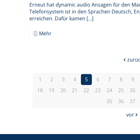
Erneut hat dynamic audio Ansagen für den Ma
Telefonsystem ist in den Sprachen Deutsch, En
erreichen. Dafür kamen
[…]
Mehr
zurü
1
2
3
4
5
6
7
8
9
18
19
20
21
22
23
24
25
26
35
36
37
vor