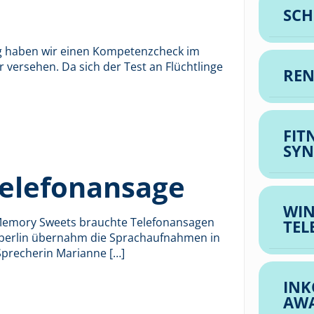
SCH
ung haben wir einen Kompetenzcheck im
r versehen. Da sich der Test an Flüchtlinge
REN
FIT
SYN
elefonansage
WIN
r Memory Sweets brauchte Telefonansagen
TEL
 berlin übernahm die Sprachaufnahmen in
 Sprecherin Marianne
[…]
INK
AW