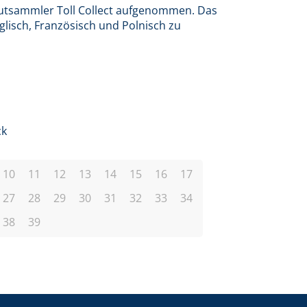
utsammler Toll Collect aufgenommen. Das
glisch, Französisch und Polnisch zu
ck
10
11
12
13
14
15
16
17
27
28
29
30
31
32
33
34
38
39